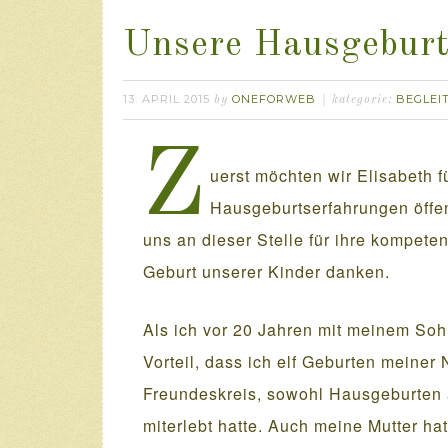
Unsere Hausgebur
13. APRIL 2015
ONEFORWEB
BEGLEI
by
kategorie:
Z
uerst möchten wir Elisabeth f
Hausgeburtserfahrungen öffe
uns an dieser Stelle für ihre kompete
Geburt unserer Kinder danken.
Als ich vor 20 Jahren mit meinem Soh
Vorteil, dass ich elf Geburten meiner
Freundeskreis, sowohl Hausgeburten 
miterlebt hatte. Auch meine Mutter h